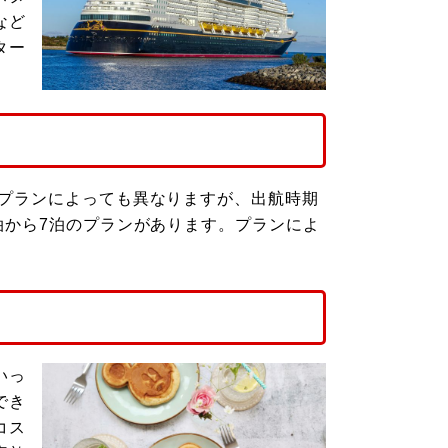
など
ター
間プランによっても異なりますが、出航時期
泊から7泊のプランがあります。プランによ
いっ
でき
コス