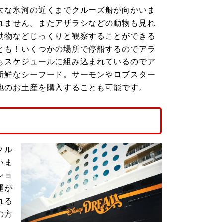
大な氷河の近くまでクルーズ船が向かいま
れません。またアザラシなどの動物も見れ
動物などじっくりと観察することができる
とも！いくつかの場所で停船するのでアラ
もスケジュールに組み込まれているのでア
新鮮なシーフード。サーモンやロブスター
地のお土産を購入することも可能です。
クル
いま
ショ
運が
れる
の方