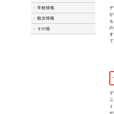
デ
学校情報
が
観光情報
も
の
その他
す
て
デ
ニ
ト
が