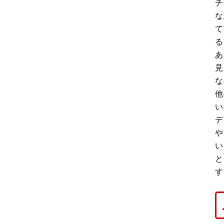
チ
な
て
る
あ
見
な
他
い
デ
や
い
と
す