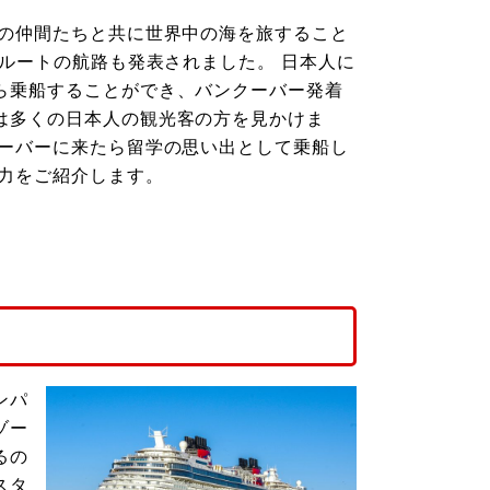
ーの仲間たちと共に世界中の海を旅すること
ルルートの航路も発表されました。 日本人に
ら乗船することができ、バンクーバー発着
は多くの日本人の観光客の方を見かけま
クーバーに来たら留学の思い出として乗船し
力をご紹介します。
ンパ
ゾー
るの
スタ