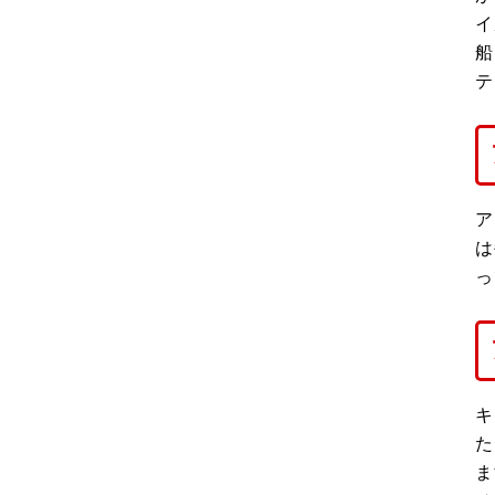
イ
船
テ
ア
は
っ
キ
た
ま