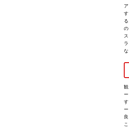
ア
す
る
の
ス
ラ
な
観
ー
す
ー
良
こ