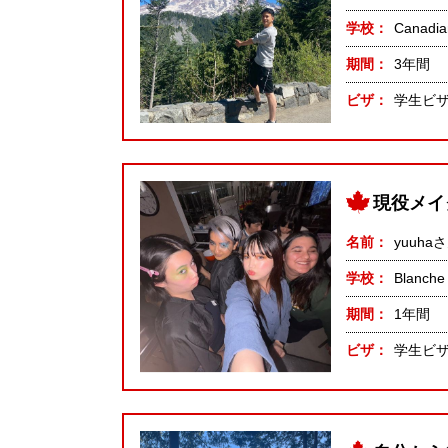
学校
Canadia
期間
3年間
ビザ
学生ビ
現役メイ
名前
yuuha
学校
Blanche
期間
1年間
ビザ
学生ビ