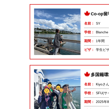
Co-o
名前
SY
学校
Blanche
期間
1年間
ビザ
学生ビ
多国籍環
名前
Kiyoさ
学校
SFU(
期間
2025年