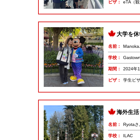
ビザ
eTA（
大学を休
名前
Manok
学校
Gastown
期間
2024年
ビザ
学生ビ
海外生活
名前
Ryota
学校
ILAC