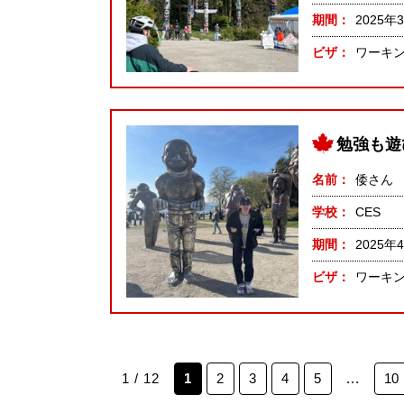
期間
2025年
ビザ
ワーキ
勉強も遊
名前
倭さん
学校
CES
期間
2025年
ビザ
ワーキ
1 / 12
1
2
3
4
5
...
10