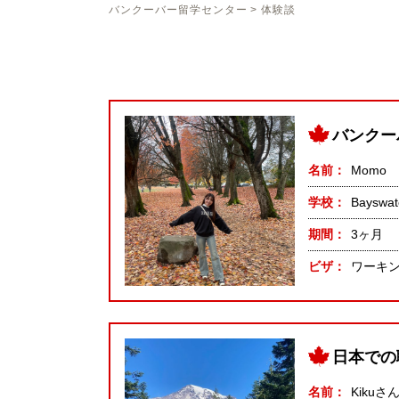
バンクーバー留学センター
>
体験談
バンクー
名前
Momo
学校
Bayswat
期間
3ヶ月
ビザ
ワーキ
日本での
名前
Kikuさ