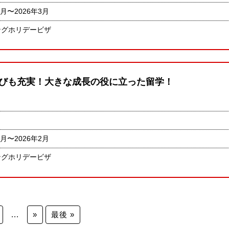
3月〜2026年3月
ングホリデービザ
びも充実！大きな成長の役に立った留学！
4月〜2026年2月
ングホリデービザ
...
»
最後 »