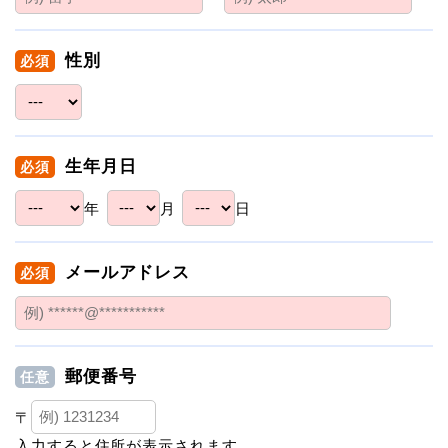
性別
必須
生年月日
必須
年
月
日
メールアドレス
必須
郵便番号
任意
〒
入力すると住所が表示されます