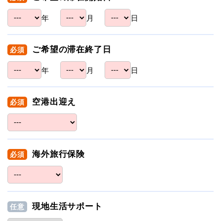
年
月
日
ご希望の滞在終了日
必須
年
月
日
空港出迎え
必須
海外旅行保険
必須
現地生活サポート
任意