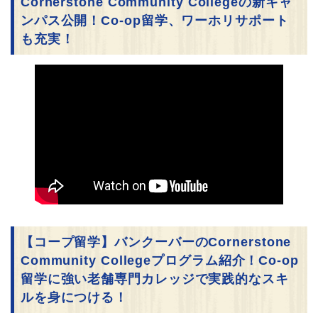
Cornerstone Community Collegeの新キャ
ンパス公開！Co-op留学、ワーホリサポート
も充実！
【コープ留学】バンクーバーのCornerstone
Community Collegeプログラム紹介！Co-op
留学に強い老舗専門カレッジで実践的なスキ
ルを身につける！