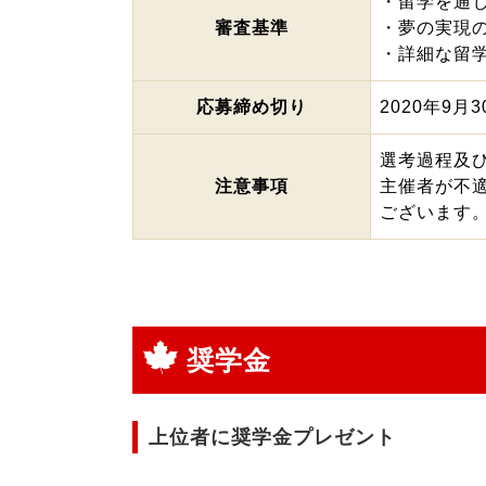
・留学を通
審査基準
・夢の実現
・詳細な留
応募締め切り
2020年9月
選考過程及
注意事項
主催者が不
ございます
奨学金
上位者に奨学金プレゼント