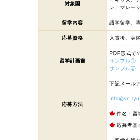
対象国
ン、マレー
留学内容
語学留学、
応募資格
入賞後、実
PDF形式で
留学計画書
サンプル①
サンプル②
下記メール
info@vc-ry
応募方法
件名：留
応募者基