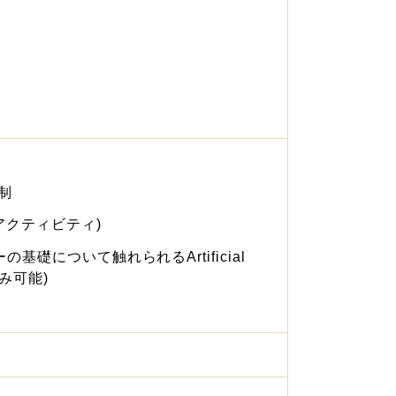
制
アクティビティ)
について触れられるArtificial
込み可能)