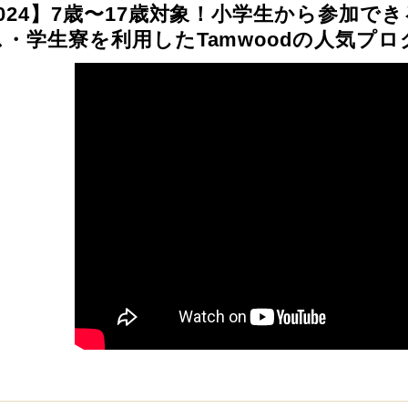
024】7歳〜17歳対象！小学生から参加で
ス・学生寮を利用したTamwoodの人気プロ