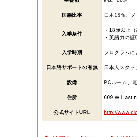
生徒数
約2,700名
国籍比率
日本15％、メ
・18歳以上
入学条件
・英語力の証
入学時期
プログラムに
日本語サポートの有無
日本人スタッ
設備
PCルーム、
住所
609 W Hastin
公式サイトURL
http://www.ci