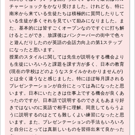
チャーショックをかなり受けました。けれども、特に
南米から来ている生徒たちは積極的に質問したりして
いる生徒が多くそれを見ていて励みになりました。ま
た、基本的には皆すごくオープンなのですぐに打ち解
けるとこができ、放課後はバンクーバーの街中で色々
と遊んだりしたのが英語の会話力向上の第1ステップ
になったと思います。
授業のスタイルに関しては先生が説明をする機会より
も生徒にいろいろと課題を課す方が多く、日本の教育
(現在の学校はどのようなスタイルかわかりませんが)
とは全く違うなと感じました。特にほぼ毎月課される
プレゼンテーションが自分にとっては為になったと思
います。日本にいたときは仕事上でする機会が良くあ
ったのですが、日本語で説明するのでさえもあまり好
きではないのに英語で相手に理解、同意してもらうよ
うに説明するのはとても難しくよい練習になったと思
います。また、プレゼンテーションの手法もいろいろ
と自分にとっては真新しいものを習得出来て良かった