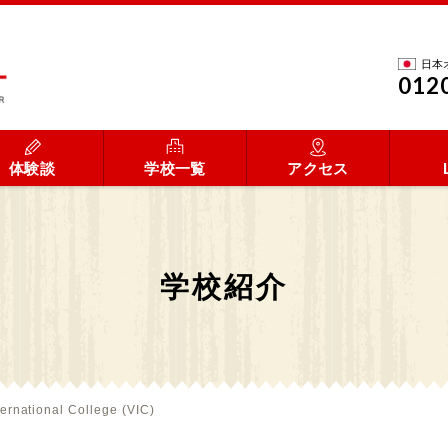
日本
012
体験談
学校一覧
アクセス
学校紹介
ernational College (VIC)