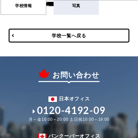
Warning
/var/www/html/wp-content/themes/vancouver/single-school.php
669
Warning
/var/www/html/wp-content/themes/vancouver/single-school.php
672
学校情報
写真
学校一覧へ戻る
お問い合わせ
日本オフィス
0120-4192-09
月～金10:00～20:00 土日祝10:00～19:00
バンクーバーオフィス