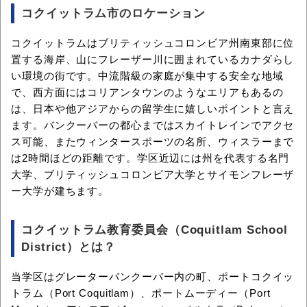
コクイットラム市のロケーション
コクイットラムはブリティッシュコロンビア州南東部に位
置する海岸、山にフレーザー川に囲まれているカナダらし
い環境の街です。中流階級の家庭が集中する安全な地域
で、西方面にはコリアンタウンのようなエリアもあるの
は、日本や他アジアからの留学生に嬉しいポイントと言え
ます。バンクーバーの都心まではスカイトレインでアクセ
ス可能、またウィンタースポーツの名所、ウィスラーまで
は2時間ほどの距離です。学区近辺には州を代表する名門
大学、ブリティッシュコロンビア大学とサイモンフレーザ
ー大学が建ちます。
コクイットラム教育委員会（Coquitlam School
District）とは？
当学区はグレーターバンクーバー内の町、ポートコクイッ
トラム（Port Coquitlam）、ポートムーディー（Port