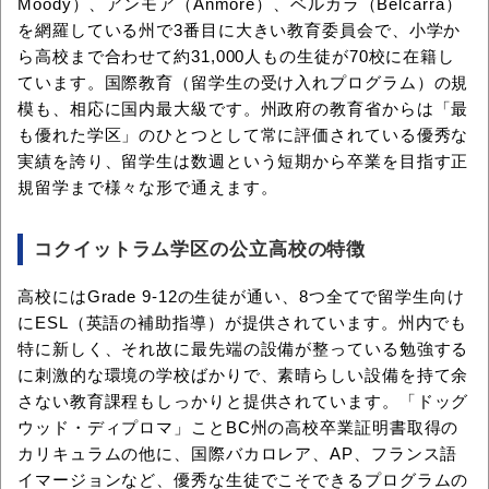
Moody）、アンモア（Anmore）、ベルカラ（Belcarra）
を網羅している州で3番目に大きい教育委員会で、小学か
ら高校まで合わせて約31,000人もの生徒が70校に在籍し
ています。国際教育（留学生の受け入れプログラム）の規
模も、相応に国内最大級です。州政府の教育省からは「最
も優れた学区」のひとつとして常に評価されている優秀な
実績を誇り、留学生は数週という短期から卒業を目指す正
規留学まで様々な形で通えます。
コクイットラム学区の公立高校の特徴
高校にはGrade 9-12の生徒が通い、8つ全てで留学生向け
にESL（英語の補助指導）が提供されています。州内でも
特に新しく、それ故に最先端の設備が整っている勉強する
に刺激的な環境の学校ばかりで、素晴らしい設備を持て余
さない教育課程もしっかりと提供されています。「ドッグ
ウッド・ディプロマ」ことBC州の高校卒業証明書取得の
カリキュラムの他に、国際バカロレア、AP、フランス語
イマージョンなど、優秀な生徒でこそできるプログラムの