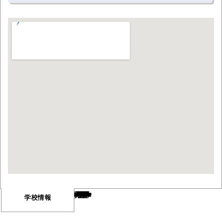
Warning
/var/www/html/wp-content/themes/vancouver/single-school.php
669
Warning
/var/www/html/wp-content/themes/vancouver/single-school.php
672
学校情報