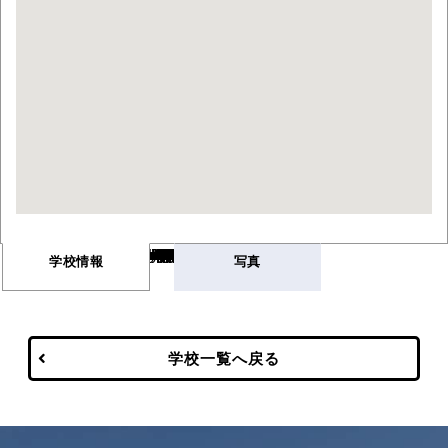
Warning
/var/www/html/wp-content/themes/vancouver/single-school.php
669
Warning
/var/www/html/wp-content/themes/vancouver/single-school.php
672
学校情報
写真
学校一覧へ戻る