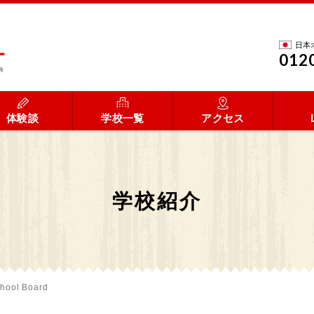
日本
012
体験談
学校一覧
アクセス
学校紹介
hool Board