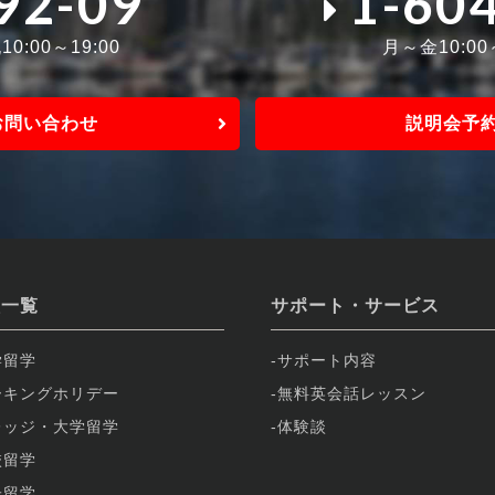
92-09
1-60
0:00～19:00
月～金10:0
お問い合わせ
説明会予
校一覧
サポート・サービス
学留学
サポート内容
ーキングホリデー
無料英会話レッスン
レッジ・大学留学
体験談
校留学
子留学