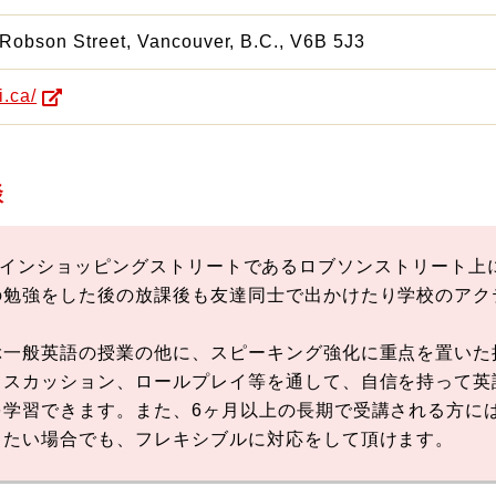
 Robson Street, Vancouver, B.C., V6B 5J3
i.ca/
談
ンタウンのメインショッピングストリートであるロブソンストリー
の勉強をした後の放課後も友達同士で出かけたり学校のアク
ぶ一般英語の授業の他に、スピーキング強化に重点を置いた
ィスカッション、ロールプレイ等を通して、自信を持って英
を学習できます。また、6ヶ月以上の長期で受講される方に
したい場合でも、フレキシブルに対応をして頂けます。