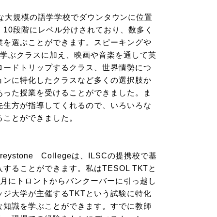
も有名な大規模の語学学校でダウンタウンに位置
。10段階にレベル分けされており、数多く
業を選ぶことができます。スピーキングや
を学ぶクラスに加え、映画や音楽を通して英
ロードトリップするクラス、世界情勢につ
ョンに特化したクラスなど多くの選択肢か
あった授業を受けることができました。ま
先生方が指導してくれるので、いろいろな
ることができました。
r Greystone Collegeは、ILSCの提携校で基
ることができます。私はTESOL TKTと
9月にトロントからバンクーバーに引っ越し
ジ大学が主催するTKTという試験に特化
な知識を学ぶことができます。すでに教師