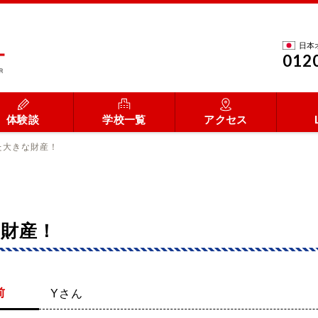
日本
012
体験談
学校一覧
アクセス
た大きな財産！
な財産！
前
Yさん