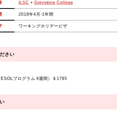
校
ILSC
+
Greystone College
間
2018年4月-1年間
ザ
ワーキングホリデービザ
ださい
ver（TESOLプログラム 4週間）＄1785
い