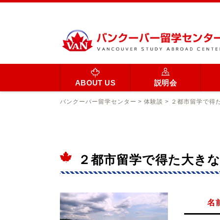
ABOUT US
説明会
バンクーバー留学センター
>
体験談
>
２都市留学で得
２都市留学で得た大き
名