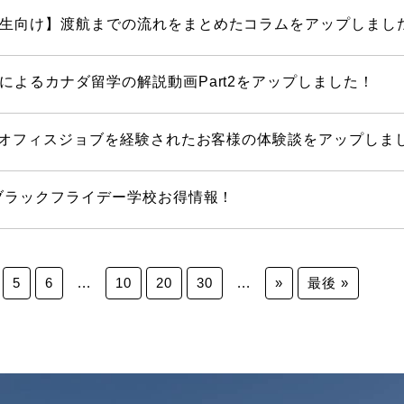
生向け】渡航までの流れをまとめたコラムをアップしまし
によるカナダ留学の解説動画Part2をアップしました！
学でオフィスジョブを経験されたお客様の体験談をアップしま
】ブラックフライデー学校お得情報！
5
6
...
10
20
30
...
»
最後 »