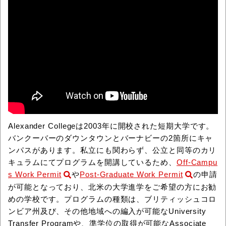
Alexander Collegeは2003年に開校された短期大学です。
バンクーバーのダウンタウンとバーナビーの2箇所にキャ
ンパスがあります。私立にも関わらず、公立と同等のカリ
キュラムにてプログラムを開講しているため、
Off-Campu
s Work Permit
や
Post-Graduate Work Permit
の申請
が可能となっており、北米の大学進学をご希望の方にお勧
めの学校です。プログラムの種類は、ブリティッシュコロ
ンビア州及び、その他地域への編入が可能なUniversity
Transfer Programや、準学位の取得が可能なAssociate