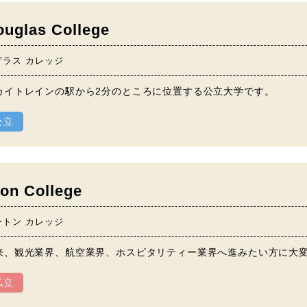
ouglas College
グラス カレッジ
カイトレインの駅から2分のところに位置する公立大学です。
公立
ton College
ートン カレッジ
来、観光業界、航空業界、ホスピタリティー業界へ進みたい方に大
私立