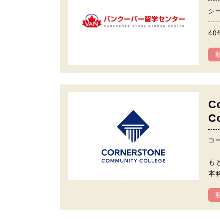
シ
4
C
C
コ
も
本