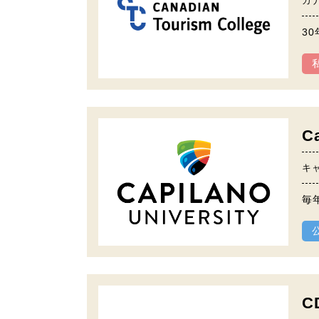
カ
3
Ca
キ
毎
C