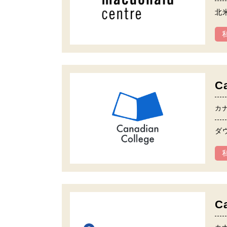
北
C
カ
ダ
C