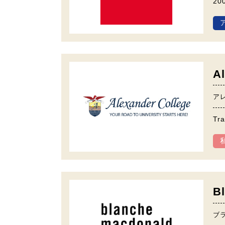
2
A
ア
T
B
ブ