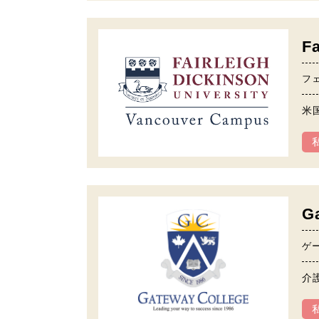
Fa
フ
米
G
ゲ
介