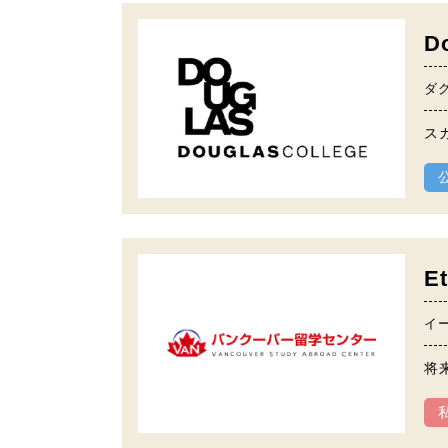
D
ダ
ス
E
イ
将